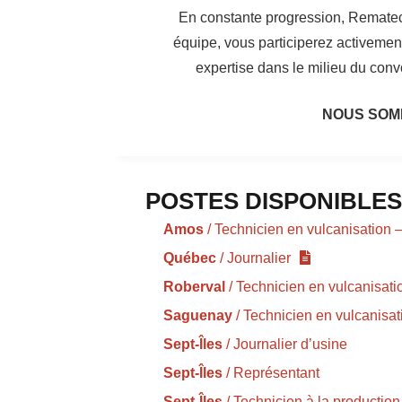
En constante progression, Rematech 
équipe, vous participerez activemen
expertise dans le milieu du con
NOUS SOM
POSTES DISPONIBLES
Amos
/ Technicien en vulcanisation 
Québec
/ Journalier
Roberval
/ Technicien en vulcanisati
Saguenay
/ Technicien en vulcanisat
Sept-Îles
/ Journalier d’usine
Sept-Îles
/ Représentant
Sept-Îles
/ Technicien à la production