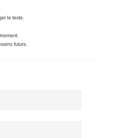
er le texte.
e moment.
oins futurs.