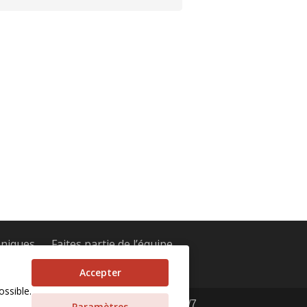
niques
Faites partie de l’équipe
ement
Polyuréthane
Accepter
ossible.
ntacter :
1-800-463-6131
–
Urgence 24/7
Paramètres