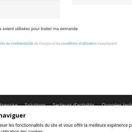
s soient utilisées pour traiter ma demande
les de confidentialité
de Google et les
conditions d'utilisation
s'appliquent.
treprise
Solutions
Secteurs d’activités
Données tech
ur
Accessoires & Optimisation
Caoutchouc
Recouvr
naviguer
er les fonctionnalités du site et vous offrir la meilleure expérience p
 réservés.
Nous co
utilisation des cookies.