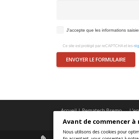
J'accepte que les informations saisie
Ce site est protégé par reCAPTCHA et les
règ
Accueil | Rematech Bremo
L’en
Courroies de convoye
Avant de commencer à 
Nous utilisons des cookies pour optimis
2026 © Rematech bremo – Tous droits
En acceptant, vous consentez à notre 